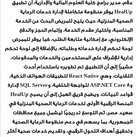
علام، مدير برامج كلية العلوم المالية والإدارية، أن تطبيق
HealUp يوفر منظومة متكاملة لإدارة خدمات الرعاية
الصحية المنزلية، حيث يتيح للمريض البحث عن الخدمة
المناسبة، واختيار مقدم الخدمة، وإتمام الحجز والدفع
الإلكتروني، مع إمكانية متابعة الطلب، كما يوفر للممرض
لوحة تحكم لإدارة خدماته وطلباته، بالإضافة إلى لوحة تحكم
إدارية للإشراف على المستخدمين والخدمات والمدفوعات،
مشيرًا إلى أن التطبيق تم تطويره باستخدام أحدث
التقنيات، وهي React Native لتطبيقات الهواتف الذكية،
وASP.NET Core 8 للواجهة الخلفية، وSQL Server لإدارة
قواعد البيانات. ويطمح فريق العمل إلى أن يصبح HealUp
المنصة الرقمية الأولى لخدمات الرعاية الصحية المنزلية في
صعيد مصر، ثم التوسع تدريجيًا ليشمل جميع محافظات
الجمهورية، بما يسهم في دعم منظومة الرعاية الصحية
وتحقيق أهداف التحول الرقمي، وتقديم خدمات صحية أكثر