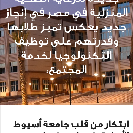
المنزلية في مصر في إنجاز
جديد يعكس تميز طلابها
وقدرتهم على توظيف
التكنولوجيا لخدمة
المجتمع،
ابتكار من قلب جامعة أسيوط