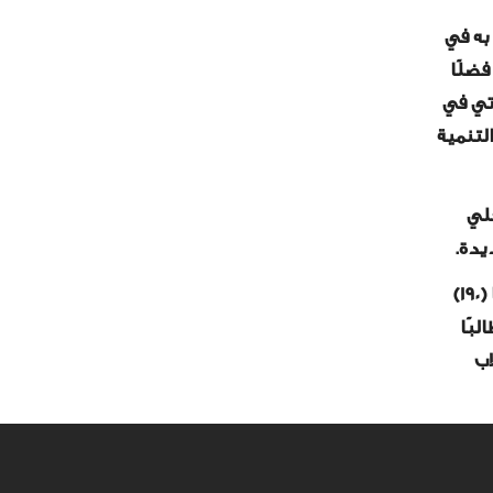
به في
فضلًا
تي في
لتنمية
حلي
يدة.
ومن جانبه، أوضح الدكتور نوبي محمد حسن، نائب رئيس الجامعة للشئون الأكاديمية، أن الدورة الحالية يشارك فيها (١٩٠)
ة، على أن تعقبها دورة أخرى اعتبارًا من 11 يوليو الجاري بمشاركة (١٤٨) طالبًا
اب