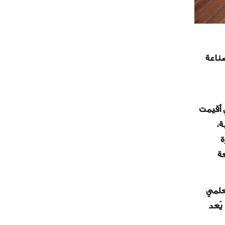
ناعة
أُقيمت
،
ة
ة
لعلمي
يُعد