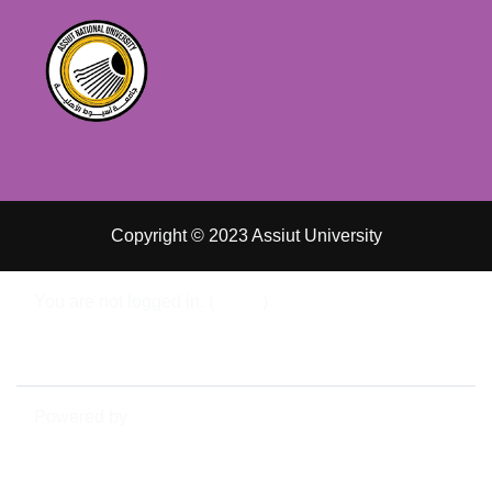
Copyright © 2023 Assiut University
You are not logged in. (
Log in
)
Data retention summary
Switch to the standard theme
Powered by
Moodle