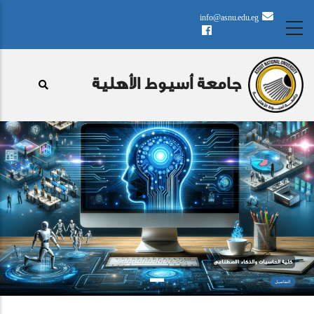
تجاوز
info@asnu.edu.eg
إلى
المحتوى
الرئيسي
جامعة أسيوط الأهلية
كلية اﻟﺤﺎﺳﺒﺎت والذكاء الاصطناعى
التفاصيل