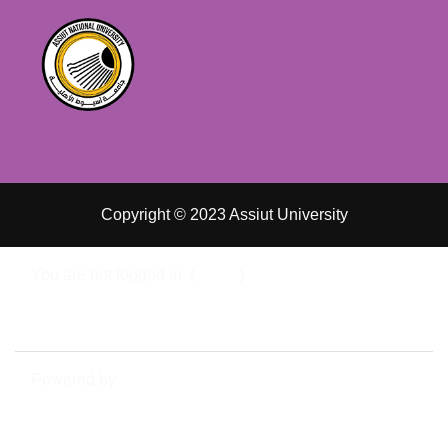
Copyright © 2023 Assiut University
You are not logged in. (
Log in
)
Data retention summary
Switch to the standard theme
Powered by
Moodle