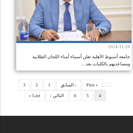
2024-11-26
جامعة أسيوط الأهلية تعلن أسماء أمناء اللجان الطلابية
ومساعديهم بالكليات بعد…
« First
First
‹ السابق
Previous
1
الصفحة
2
الصفحة
3
الصفحة
page
page
4
Current
5
الصفحة
6
الصفحة
Next
التالي ›
Last
Last »
page
page
page